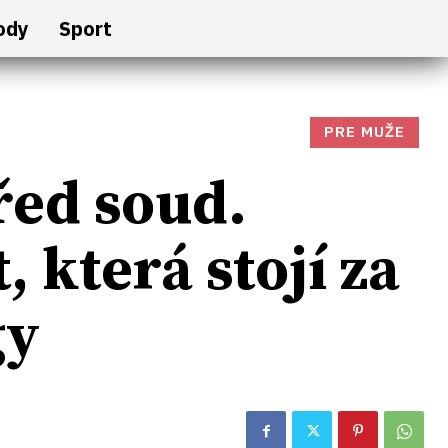
ody
Sport
PRE MUŽE
řed soud.
, která stojí za
gy