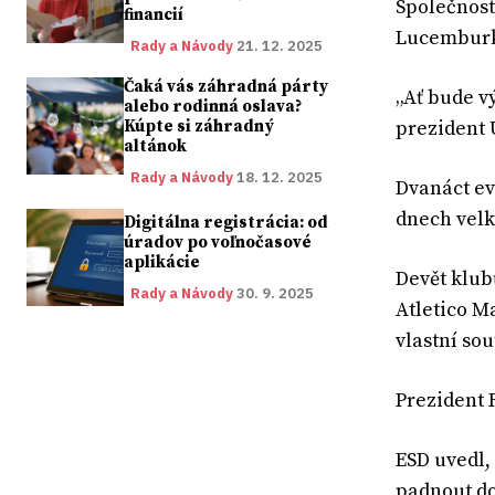
Společnost
financií
Lucembur
Rady a Návody
21. 12. 2025
Čaká vás záhradná párty
„Ať bude v
alebo rodinná oslava?
Kúpte si záhradný
prezident 
altánok
Rady a Návody
18. 12. 2025
Dvanáct ev
dnech velk
Digitálna registrácia: od
úradov po voľnočasové
aplikácie
Devět klub
Rady a Návody
30. 9. 2025
Atletico M
vlastní sou
Prezident 
ESD uvedl,
padnout do