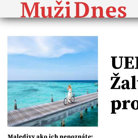
Dnes
Muži
UEF
Žal
pr
Maledivy ako ich nepoznáte: