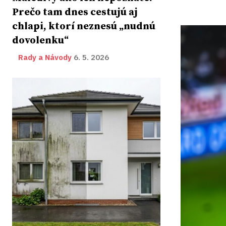
Prečo tam dnes cestujú aj
chlapi, ktorí neznesú „nudnú
dovolenku“
Rady a Návody
6. 5. 2026