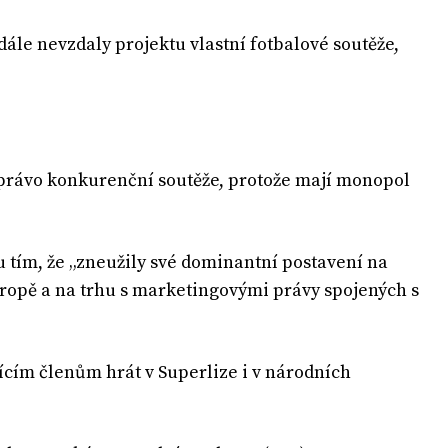
ále nevzdaly projektu vlastní fotbalové soutěže,
í právo konkurenční soutěže, protože mají monopol
u tím, že „zneužily své dominantní postavení na
ropě a na trhu s marketingovými právy spojených s
ícím členům hrát v Superlize i v národních