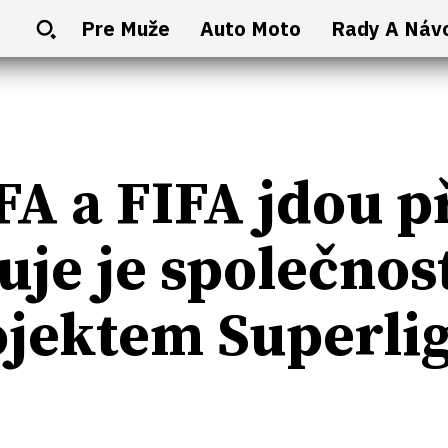
Pre Muže
Auto Moto
Rady A Náv
A a FIFA jdou p
uje je společnost
ojektem Superli