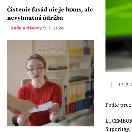
Čistenie fasád nie je luxus, ale
nevyhnutná údržba
Rady a Návody
9. 3. 2026
11. 7.
Podle prez
LUCEMBURG.
Superligy.