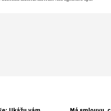
eře: Ukážu vám,
Má smlouvu, c