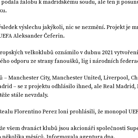
 podala žalobu k madridskému soudu, ale ten ji posu
ku.
ýsledek výslechu jakýkoli, nic se nezmění. Projekt je m
UEFA Aleksander Čeferin.
ropských velkoklubů oznámilo v dubnu 2021 vytvoření S
ého odporu ze strany fanoušků, lig i národních federa
ů – Manchester City, Manchester United, Liverpool, Ch
adrid – se z projektu odhlásilo ihned, ale Real Madrid
těže stále nevzdaly.
Realu Florentino Perez loni prohlásili, že monopol UE
 že všem dvanáct klubů jsou akcionáři společnosti Supe
 několika měsíců. Informovala agentura dpa.