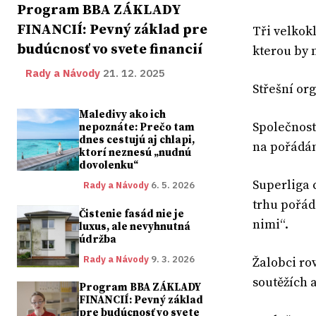
Program BBA ZÁKLADY
FINANCIÍ: Pevný základ pre
Tři velkok
budúcnosť vo svete financií
kterou by 
Rady a Návody
21. 12. 2025
Střešní or
Maledivy ako ich
Společnost
nepoznáte: Prečo tam
dnes cestujú aj chlapi,
na pořádán
ktorí neznesú „nudnú
dovolenku“
Superliga 
Rady a Návody
6. 5. 2026
trhu pořád
Čistenie fasád nie je
nimi“.
luxus, ale nevyhnutná
údržba
Rady a Návody
9. 3. 2026
Žalobci ro
soutěžích 
Program BBA ZÁKLADY
FINANCIÍ: Pevný základ
pre budúcnosť vo svete