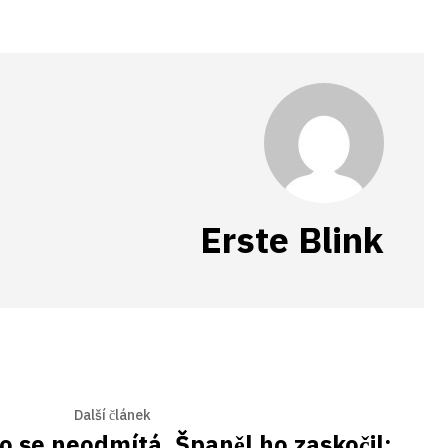
Erste Blink
Další článek
o se neodmítá, Španěl ho zaskočil: