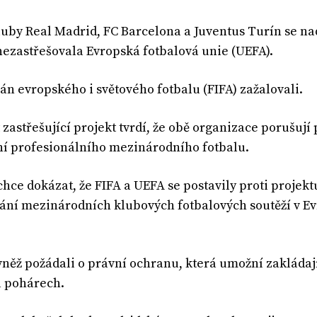
luby Real Madrid, FC Barcelona a Juventus Turín se nad
nezastřešovala Evropská fotbalová unie (UEFA).
gán evropského i světového fotbalu (FIFA) zažalovali.
 zastřešující projekt tvrdí, že obě organizace porušuj
í profesionálního mezinárodního fotbalu.
chce dokázat, že FIFA a UEFA se postavily proti projekt
ání mezinárodních klubových fotbalových soutěží v Ev
vněž požádali o právní ochranu, která umožní zakládaj
a pohárech.