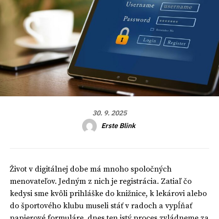
30. 9. 2025
Erste Blink
Život v digitálnej dobe má mnoho spoločných
menovateľov. Jedným z nich je registrácia. Zatiaľ čo
kedysi sme kvôli prihláške do knižnice, k lekárovi alebo
do športového klubu museli stáť v radoch a vypĺňať
papierové formuláre, dnes ten istý proces zvládneme za