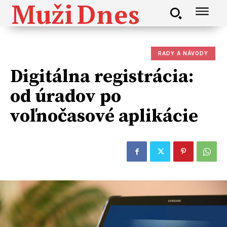
Muži
Dnes
RADY A NÁVODY
Digitálna registrácia:
od úradov po
voľnočasové aplikácie