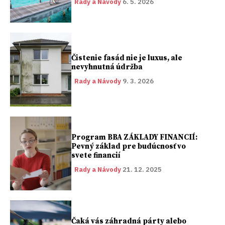
Rady a Návody
6. 5. 2026
Čistenie fasád nie je luxus, ale
nevyhnutná údržba
Rady a Návody
9. 3. 2026
Program BBA ZÁKLADY FINANCIÍ:
Pevný základ pre budúcnosť vo
svete financií
Rady a Návody
21. 12. 2025
Čaká vás záhradná párty alebo