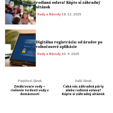
rodinná oslava? Kúpte si záhradný
altánok
Rady a Návody
18. 12. 2025
Digitálna registrácia: od úradov po
voľnočasové aplikácie
Rady a Návody
30. 9. 2025
Předchozí článek
Další článek
Zmäkčovače vody –
Čaká vás záhradná párty
riešenie tvrdosti vody v
alebo rodinná oslava?
domácnosti
Kúpte si záhradný altánok