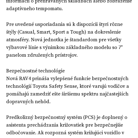
informácií o prehrávaných skladbách alebo zobrazenie
adaptívneho tempomatu.
Pre uvedené usporiadania sú k dispozícii štyri rôzne
štýly (Casual, Smart, Sport a Tough) na dokreslenie
atmosféry. Nová jednotka je štandardom pre všetky
výbavové línie s výnimkou základného modelu so 7″
panelom združených prístrojov.
Bezpečnostné technológie
Nová RAV4 prináša vylepšené funkcie bezpečnostných
technológií Toyota Safety Sense, ktoré varujú vodičov a
pomáhajú zamedziť ešte širšiemu spektru najčastejších
dopravných nehôd.
Predkolizný bezpečnostný systém (PCS) je doplnený o
asistenta prechádzania križovatiek pre bezpečnejšie
odbočovanie. Ak rozpozná systém križujúci vozidlo v