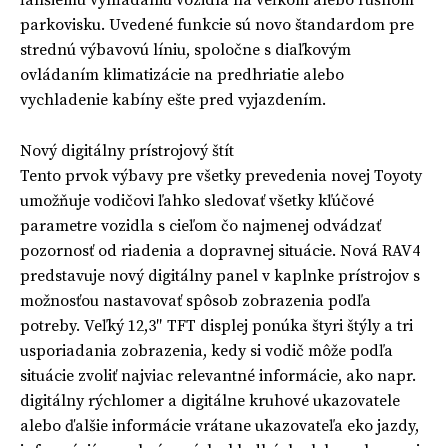
parkovisku. Uvedené funkcie sú novo štandardom pre
strednú výbavovú líniu, spoločne s diaľkovým
ovládaním klimatizácie na predhriatie alebo
vychladenie kabíny ešte pred vyjazdením.
Nový digitálny prístrojový štít
Tento prvok výbavy pre všetky prevedenia novej Toyoty
umožňuje vodičovi ľahko sledovať všetky kľúčové
parametre vozidla s cieľom čo najmenej odvádzať
pozornosť od riadenia a dopravnej situácie. Nová RAV4
predstavuje nový digitálny panel v kaplnke prístrojov s
možnosťou nastavovať spôsob zobrazenia podľa
potreby. Veľký 12,3″ TFT displej ponúka štyri štýly a tri
usporiadania zobrazenia, kedy si vodič môže podľa
situácie zvoliť najviac relevantné informácie, ako napr.
digitálny rýchlomer a digitálne kruhové ukazovatele
alebo ďalšie informácie vrátane ukazovateľa eko jazdy,