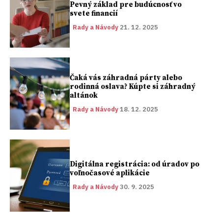
Pevný základ pre budúcnosť vo
svete financií
Rady a Návody
21. 12. 2025
Čaká vás záhradná párty alebo
rodinná oslava? Kúpte si záhradný
altánok
Rady a Návody
18. 12. 2025
Digitálna registrácia: od úradov po
voľnočasové aplikácie
Rady a Návody
30. 9. 2025