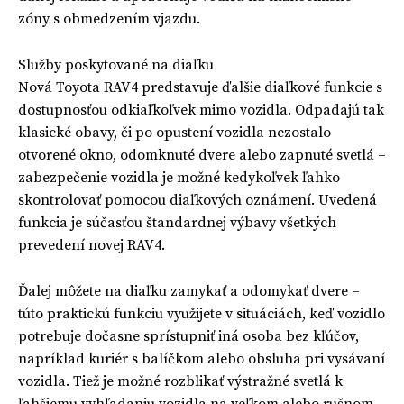
zóny s obmedzením vjazdu.
Služby poskytované na diaľku
Nová Toyota RAV4 predstavuje ďalšie diaľkové funkcie s
dostupnosťou odkiaľkoľvek mimo vozidla. Odpadajú tak
klasické obavy, či po opustení vozidla nezostalo
otvorené okno, odomknuté dvere alebo zapnuté svetlá –
zabezpečenie vozidla je možné kedykoľvek ľahko
skontrolovať pomocou diaľkových oznámení. Uvedená
funkcia je súčasťou štandardnej výbavy všetkých
prevedení novej RAV4.
Ďalej môžete na diaľku zamykať a odomykať dvere –
túto praktickú funkciu využijete v situáciách, keď vozidlo
potrebuje dočasne sprístupniť iná osoba bez kľúčov,
napríklad kuriér s balíčkom alebo obsluha pri vysávaní
vozidla. Tiež je možné rozblikať výstražné svetlá k
ľahšiemu vyhľadaniu vozidla na veľkom alebo rušnom