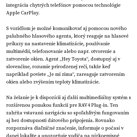
integrácia chytrých telefónov pomocou technológie
Apple CarPlay.
S vozidlom je možné komunikovať aj pomocou nového
palubného hlasového agenta, ktorý reaguje na hlasové
príkazy na nastavenie klimatizácie, používanie
multimédií, telefonovanie alebo napr. otvorenie a
zatvorenie okien. Agent „Hey Toyota“, dostupný aj v
slovenčine, rozumie prirodzenej reči, takže keď
napríklad poviete „Je mi zima“, zareaguje zatvorením
okien alebo zvýšením teploty klimatizácie.
Na želanie je k dispozícii aj ďalší multimediálny systém s
rozšírenou ponukou funkcií pre RAV4 Plug-in. Ten
zahŕňa vstavanú navigáciu so spoľahlivým fungovaním
aj bez dostupnosti dátového pripojenia. Rovnako
rozpoznáva diaľničné značenie, informuje o počasí v
danej lokalite a upozorňuje vodiča na nízkoemisné