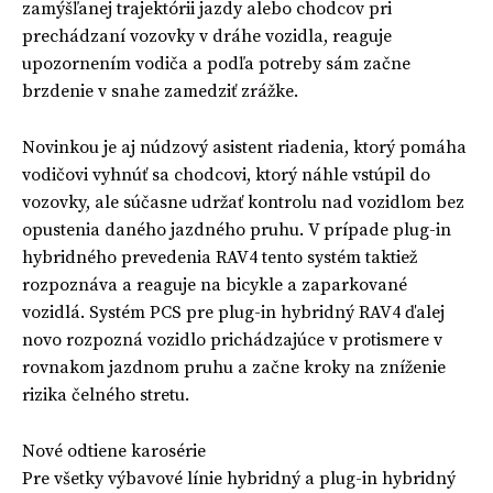
zamýšľanej trajektórii jazdy alebo chodcov pri
prechádzaní vozovky v dráhe vozidla, reaguje
upozornením vodiča a podľa potreby sám začne
brzdenie v snahe zamedziť zrážke.
Novinkou je aj núdzový asistent riadenia, ktorý pomáha
vodičovi vyhnúť sa chodcovi, ktorý náhle vstúpil do
vozovky, ale súčasne udržať kontrolu nad vozidlom bez
opustenia daného jazdného pruhu. V prípade plug-in
hybridného prevedenia RAV4 tento systém taktiež
rozpoznáva a reaguje na bicykle a zaparkované
vozidlá. Systém PCS pre plug-in hybridný RAV4 ďalej
novo rozpozná vozidlo prichádzajúce v protismere v
rovnakom jazdnom pruhu a začne kroky na zníženie
rizika čelného stretu.
Nové odtiene karosérie
Pre všetky výbavové línie hybridný a plug-in hybridný