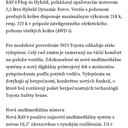
RAV4 Plug-in Hybrid, poháňaný spaľovacím motorom
2,5 litra Hybrid Dynamic Force. Verzia s pohonom
predných kolies disponuje maximálnym výkonom 218 k,
resp. 222 k v prípade inteligentného elektrického
pohonu všetkých kolies (AWD-i).
Pre modelové prevedenie 2023 Toyota odhaľuje sériu
vylepšení. Celý rad zmien je zameraný na väčší komfort
na palube vozidla. Zdokonalené sú nové multimediálne
systémy a nový digitálny prístrojový štít s možnosťou
prispôsobenia podľa potrieb vodiča. Vylepšenia sa
dotýkajú aj bezpečnosti, konkrétne nových funkcií, o
ktoré bol rozšírený paket bezpečnostných technológií
Toyota Safety Sense.
Nová multimediálna sústava
Nová RAV4 používa najnovší multimediálny systém s
novou 10,5″ obrazovkou s vysokým rozlíšením. Už v