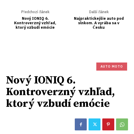
Předchozí článek
Další článek
Nový IONIQ 6.
Najpraktickejšie auto pod
Kontroverzný vzhľad,
slnkom. A vyrába sa v
ktorý vzbudí emócie
Česku