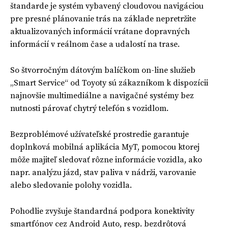
štandarde je systém vybavený cloudovou navigáciou
pre presné plánovanie trás na základe nepretržite
aktualizovaných informácií vrátane dopravných
informácií v reálnom čase a udalostí na trase.
So štvorročným dátovým balíčkom on-line služieb
„Smart Service“ od Toyoty sú zákazníkom k dispozícii
najnovšie multimediálne a navigačné systémy bez
nutnosti párovať chytrý telefón s vozidlom.
Bezproblémové užívateľské prostredie garantuje
doplnková mobilná aplikácia MyT, pomocou ktorej
môže majiteľ sledovať rôzne informácie vozidla, ako
napr. analýzu jázd, stav paliva v nádrži, varovanie
alebo sledovanie polohy vozidla.
Pohodlie zvyšuje štandardná podpora konektivity
smartfónov cez Android Auto, resp. bezdrôtová