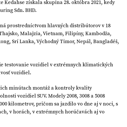
 Kedahse získala skupina 28. októbra 2021, kedy
uring Sdn. BHD.
pená prostredníctvom hlavných distribútorov v 18
 Thajsko, Malajzia, Vietnam, Filipíny, Kambodža,
ong, Srí Lanka, Východný Timor, Nepál, Bangladéš,
je testovanie vozidiel v extrémnych klimatických
vosť vozidiel.
ich minútach montáž a kontroly kvality
dolnosti vozidiel SUV. Modely 2008, 3008 a 5008
00 kilometrov, pričom sa jazdilo vo dne aj v noci, s
ach, v horách, v extrémnych horúčavách aj vo