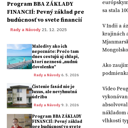
európskymi
Program BBA ZÁKLADY
sa stala 1
FINANCIÍ: Pevný základ pre
budúcnosť vo svete financií
V Indii a 
Rady a Návody
21. 12. 2025
krajinách 
Mjanmarsko
Maledivy ako ich
Mongolsko,
nepoznáte: Prečo tam
dnes cestujú aj chlapi,
ktorí neznesú „nudnú
Ako zaujím
dovolenku“
podmienkac
Rady a Návody
6. 5. 2026
Čistenie fasád nie je
Video Peug
luxus, ale nevyhnutná
vykonávané 
údržba
absolvovali
Rady a Návody
9. 3. 2026
nákladom a
Program BBA ZÁKLADY
vlhkosti ty
FINANCIÍ: Pevný základ
pre budúcnosť vo svete