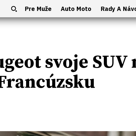
Pre Muže
Auto Moto
Rady A Náv
geot svoje SUV 
 Francúzsku