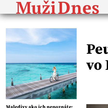
Dnes
Muži
Peu
vo
Maledivy ako ich nepoznáte: