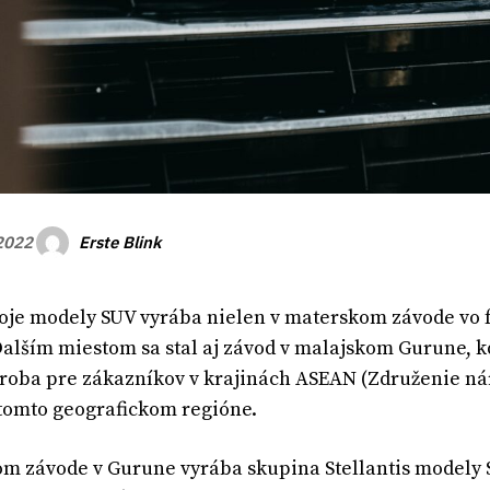
Erste Blink
 2022
oje modely SUV vyrába nielen v materskom závode vo f
alším miestom sa stal aj závod v malajskom Gurune, kd
roba pre zákazníkov v krajinách ASEAN (Združenie ná
tomto geografickom regióne.
m závode v Gurune vyrába skupina Stellantis modely SU