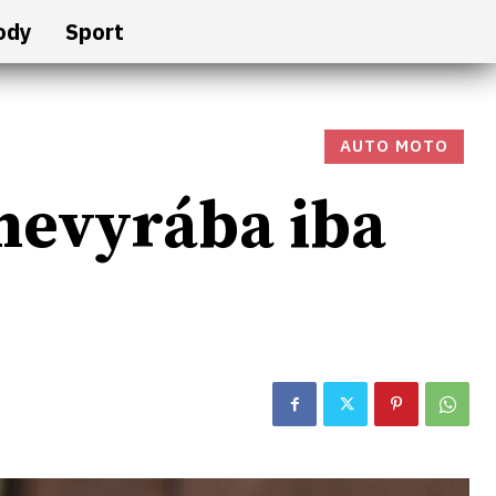
ody
Sport
AUTO MOTO
nevyrába iba