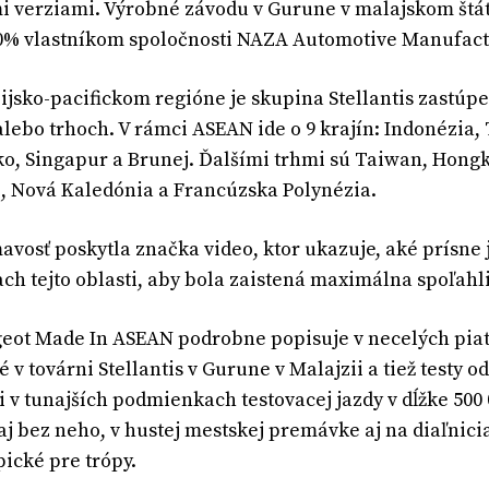
 verziami. Výrobné závodu v Gurune v malajskom štáte
00% vlastníkom spoločnosti NAZA Automotive Manufact
ázijsko-pacifickom regióne je skupina Stellantis zastú
alebo trhoch. V rámci ASEAN ide o 9 krajín: Indonézia,
, Singapur a Brunej. Ďalšími trhmi sú Taiwan, Hongk
 Nová Kaledónia a Francúzska Polynézia.
avosť poskytla značka video, ktor ukazuje, aké prísne 
h tejto oblasti, aby bola zaistená maximálna spoľahli
eot Made In ASEAN podrobne popisuje v necelých piat
v továrni Stellantis v Gurune v Malajzii a tiež testy o
 v tunajších podmienkach testovacej jazdy v dĺžke 500 0
j bez neho, v hustej mestskej premávke aj na diaľnici
pické pre trópy.