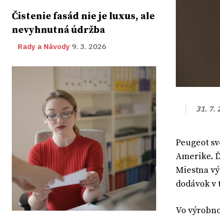
Čistenie fasád nie je luxus, ale
nevyhnutná údržba
Rady a Návody
9. 3. 2026
31. 7.
Peugeot sv
Amerike. Ď
Miestna vý
dodávok v 
Vo výrobno