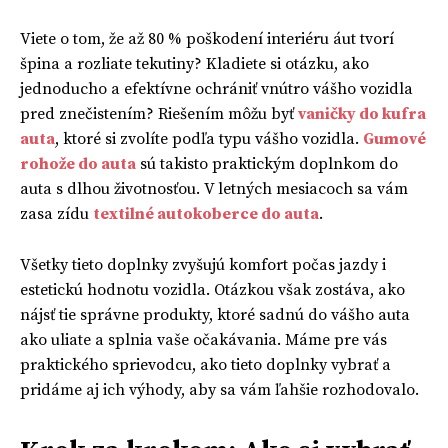
Viete o tom, že až 80 % poškodení interiéru áut tvorí
špina a rozliate tekutiny? Kladiete si otázku, ako
jednoducho a efektívne ochrániť vnútro vášho vozidla
pred znečistením? Riešením môžu byť
vaničky do kufra
auta
, ktoré si zvolíte podľa typu vášho vozidla.
Gumové
rohože do auta
sú takisto praktickým doplnkom do
auta s dlhou životnosťou. V letných mesiacoch sa vám
zasa zídu
textilné autokoberce do auta
.
Všetky tieto doplnky zvyšujú komfort počas jazdy i
estetickú hodnotu vozidla. Otázkou však zostáva, ako
nájsť tie správne produkty, ktoré sadnú do vášho auta
ako uliate a splnia vaše očakávania. Máme pre vás
praktického sprievodcu, ako tieto doplnky vybrať a
pridáme aj ich výhody, aby sa vám ľahšie rozhodovalo.