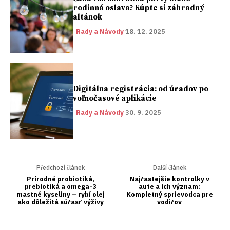
rodinná oslava? Kúpte si záhradný
altánok
Rady a Návody
18. 12. 2025
Digitálna registrácia: od úradov po
voľnočasové aplikácie
Rady a Návody
30. 9. 2025
Předchozí článek
Další článek
Prírodné probiotiká,
Najčastejšie kontrolky v
prebiotiká a omega-3
aute a ich význam:
mastné kyseliny – rybí olej
Kompletný sprievodca pre
ako dôležitá súčasť výživy
vodičov