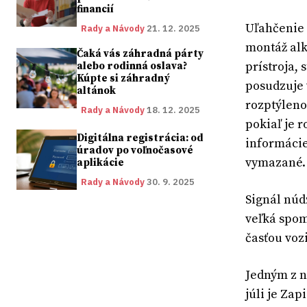
financií
Uľahčenie 
Rady a Návody
21. 12. 2025
montáž alk
Čaká vás záhradná párty
prístroja,
alebo rodinná oslava?
Kúpte si záhradný
posudzuje 
altánok
rozptýleno
Rady a Návody
18. 12. 2025
pokiaľ je 
Digitálna registrácia: od
informácie
úradov po voľnočasové
vymazané.
aplikácie
Rady a Návody
30. 9. 2025
Signál núd
veľká spom
časťou voz
Jedným z n
júli je Za