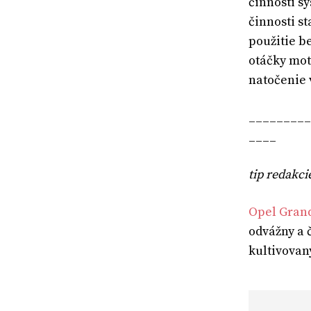
činnosti s
činnosti s
použitie b
otáčky mot
natočenie 
_________
____
tip redakci
Opel Gran
odvážny a 
kultivovan