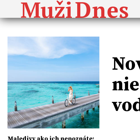
Dnes
Muži
Nov
nie
vo
Maledivy ako ich nepoznáte: