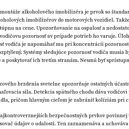
montáže alkoholového imobilizéra je prvok so štanda
oholových imobilizérov do motorových vozidiel. Takže 
 stúpnu na cene. Upozorňovanie na ospalosť a nedostat
vodičovu pozornosť av prípade potrieb ho varuje. Úl
sť vodiča je napomáhať mu pri koncentrácii pozornosti 
rozptýlený. Systémy sledujúce pozornosť vodiča musia 
 a poskytovať ich tretím stranám. Nesmú byť sprístup
zového brzdenia svetelne upozorňuje ostatných účastn
aľovacia sila. Detekcia spätného chodu dáva vodičov
idla, pričom hlavným cieľom je zabrániť kolíziám pri c
ajkontroverznejších bezpečnostných prvkov povinnej
pisovač údajov o udalosti. Ten zaznamenáva a uchováva