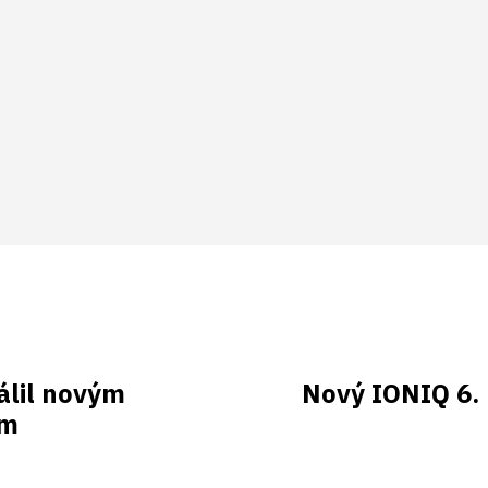
álil novým
Nový IONIQ 6. 
om