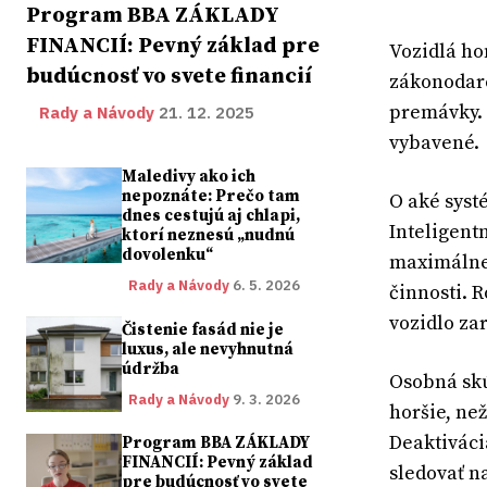
Program BBA ZÁKLADY
FINANCIÍ: Pevný základ pre
Vozidlá ho
budúcnosť vo svete financií
zákonodarc
premávky. 
Rady a Návody
21. 12. 2025
vybavené.
Maledivy ako ich
nepoznáte: Prečo tam
O aké syst
dnes cestujú aj chlapi,
Inteligent
ktorí neznesú „nudnú
dovolenku“
maximálnej
Rady a Návody
6. 5. 2026
činnosti. 
vozidlo za
Čistenie fasád nie je
luxus, ale nevyhnutná
údržba
Osobná skú
Rady a Návody
9. 3. 2026
horšie, ne
Deaktiváci
Program BBA ZÁKLADY
FINANCIÍ: Pevný základ
sledovať n
pre budúcnosť vo svete