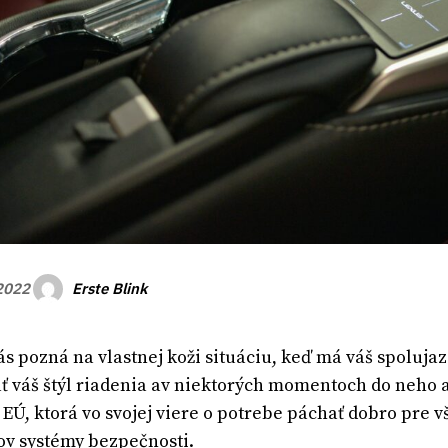
Erste Blink
 2022
s pozná na vlastnej koži situáciu, keď má váš spoluja
 váš štýl riadenia av niektorých momentoch do neho 
 EÚ, ktorá vo svojej viere o potrebe páchať dobro pre
v systémy bezpečnosti.