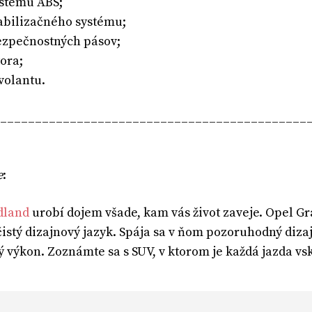
ystému ABS;
tabilizačného systému;
ezpečnostných pásov;
ora;
volantu.
____________________________________________
e
:
dland
urobí dojem všade, kam vás život zaveje. Opel G
čistý dizajnový jazyk. Spája sa v ňom pozoruhodný dizaj
ý výkon. Zoznámte sa s SUV, v ktorom je každá jazda v