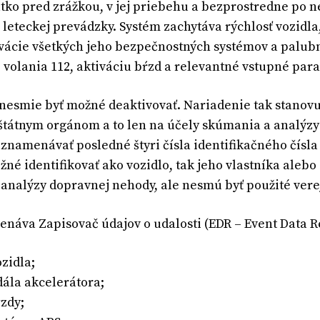
ko pred zrážkou, v jej priebehu a bezprostredne po nej
leteckej prevádzky. Systém zachytáva rýchlosť vozidla,
vácie všetkých jeho bezpečnostných systémov a palub
 volania 112, aktiváciu bŕzd a relevantné vstupné pa
nesmie byť možné deaktivovať. Nariadenie tak stanov
štátnym orgánom a to len na účely skúmania a analýzy
znamenávať posledné štyri čísla identifikačného čísla 
žné identifikovať ako vozidlo, tak jeho vlastníka alebo
 analýzy dopravnej nehody, ale nesmú byť použité vere
náva Zapisovač údajov o udalosti (EDR – Event Data R
zidla;
ála akcelerátora;
rzdy;