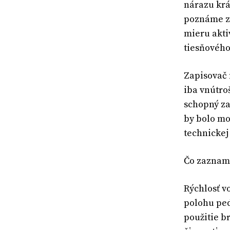
nárazu krát
poznáme z 
mieru akti
tiesňového
Zapisovač 
iba vnútro
schopný za
by bolo mo
technickej
Čo zazname
Rýchlosť vo
polohu ped
použitie b