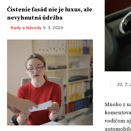
Čistenie fasád nie je luxus, ale
nevyhnutná údržba
Rady a Návody
9. 3. 2026
31. 7.
Mnoho z ná
komentovať
vodičom aj
automobilo