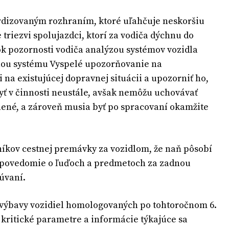
rdizovaným rozhraním, ktoré uľahčuje neskoršiu
triezvi spolujazdci, ktorí za vodiča dýchnu do
ok pozornosti vodiča analýzou systémov vozidla
ohou systému Vyspelé upozorňovanie na
na existujúcej dopravnej situácii a upozorniť ho,
byť v činnosti neustále, avšak nemôžu uchovávať
nené, a zároveň musia byť po spracovaní okamžite
íkov cestnej premávky za vozidlom, že naň pôsobí
i povedomie o ľuďoch a predmetoch za zadnou
úvaní.
 výbavy vozidiel homologovaných po tohtoročnom 6.
 kritické parametre a informácie týkajúce sa