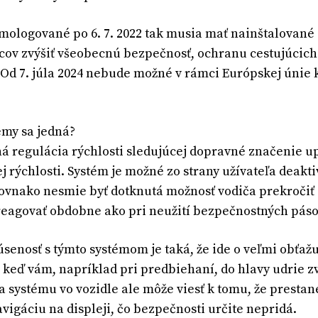
mologované po 6. 7. 2022 tak musia mať nainštalované
ov zvýšiť všeobecnú bezpečnosť, ochranu cestujúcich v
Od 7. júla 2024 nebude možné v rámci Európskej únie 
émy sa jedná?
ná regulácia rýchlosti sledujúcej dopravné značenie 
 rýchlosti. Systém je možné zo strany užívateľa deakti
Rovnako nesmie byť dotknutá možnosť vodiča prekročiť
reagovať obdobne ako pri neužití bezpečnostných páso
senosť s týmto systémom je taká, že ide o veľmi obťažu
ž keď vám, napríklad pri predbiehaní, do hlavy udrie z
a systému vo vozidle ale môže viesť k tomu, že prestane
avigáciu na displeji, čo bezpečnosti určite nepridá.