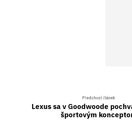
Předchozí článek
Lexus sa v Goodwoode pochv
športovým koncept