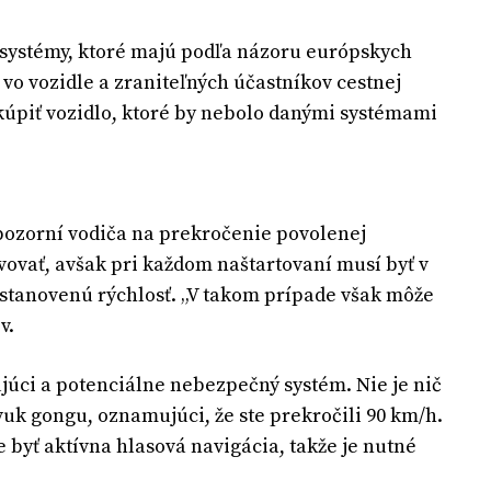
 systémy, ktoré majú podľa názoru európskych
o vozidle a zraniteľných účastníkov cestnej
kúpiť vozidlo, ktoré by nebolo danými systémami
upozorní vodiča na prekročenie povolenej
vovať, avšak pri každom naštartovaní musí byť v
 stanovenú rýchlosť. „V takom prípade však môže
v.
júci a potenciálne nebezpečný systém. Nie je nič
vuk gongu, oznamujúci, že ste prekročili 90 km/h.
 byť aktívna hlasová navigácia, takže je nutné