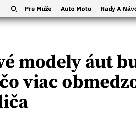
Pre Muže
Auto Moto
Rady A Náv
é modely áut bu
čo viac obmedzov
diča