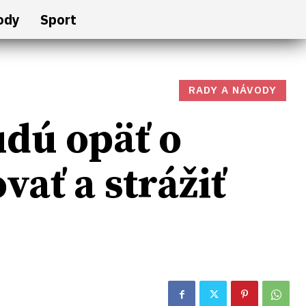
ody
Sport
RADY A NÁVODY
dú opäť o
ať a strážiť