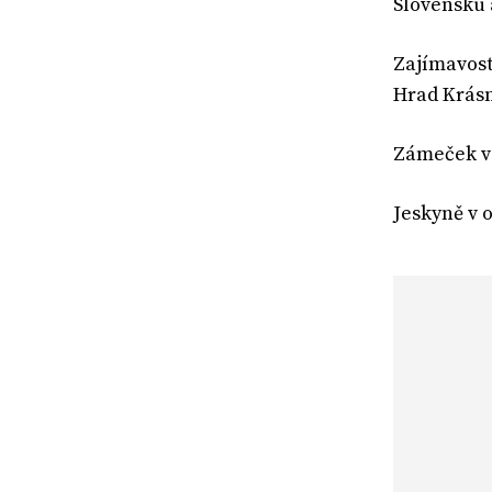
Slovensku 
Zajímavost
Hrad Krás
Zámeček v 
Jeskyně v 