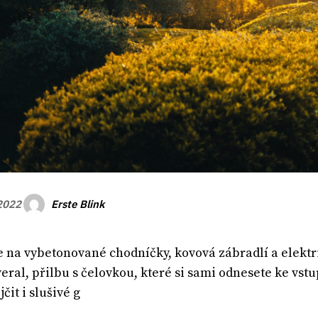
Erste Blink
 2022
na vybetonované chodníčky, kovová zábradlí a elektri
overal, přilbu s čelovkou, které si sami odnesete ke v
čit i slušivé g