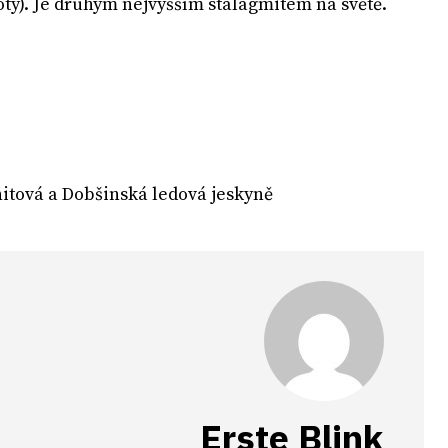
oty). Je druhým nejvyšším stalagmitem na světě.
itová a Dobšinská ledová jeskyně
Erste Blink