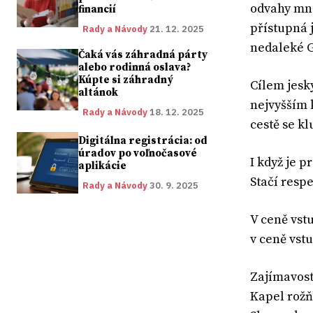
odvahy mno
financií
přístupná 
Rady a Návody
21. 12. 2025
nedaleké 
Čaká vás záhradná párty
alebo rodinná oslava?
Kúpte si záhradný
Cílem jesk
altánok
nejvyšším 
Rady a Návody
18. 12. 2025
cestě se k
Digitálna registrácia: od
úradov po voľnočasové
I když je p
aplikácie
Stačí resp
Rady a Návody
30. 9. 2025
V ceně vst
v ceně vst
Zajímavost
Kapel rožň