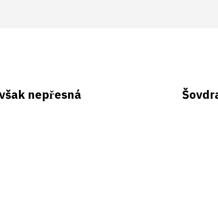
avšak nepřesná
Šovdra