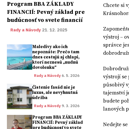
Program BBA ZÁKLADY
Chcete si v
FINANCIÍ: Pevný základ pre
Krásnohors
budúcnosť vo svete financií
Zapomeňte 
Rady a Návody
21. 12. 2025
výstroj – 
správce jes
Maledivy ako ich
nepoznáte: Prečo tam
dobrodružs
dnes cestujú aj chlapi,
ktorí neznesú „nudnú
dovolenku“
Dobrodružs
Rady a Návody
6. 5. 2026
výstrojí s
působivý v
Čistenie fasád nie je
tajemství 
luxus, ale nevyhnutná
údržba
budete poh
Rady a Návody
9. 3. 2026
lanových 
Program BBA ZÁKLADY
FINANCIÍ: Pevný základ
Nedejte se 
pre budúcnosť vo svete