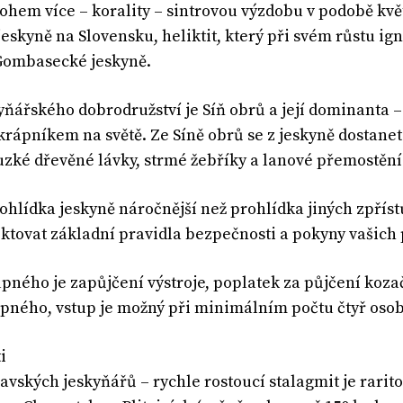
hem více – korality – sintrovou výzdobu v podobě kvě
jeskyně na Slovensku, heliktit, který při svém růstu ig
Gombasecké jeskyně.
yňářského dobrodružství je Síň obrů a její dominanta 
krápníkem na světě. Ze Síně obrů se z jeskyně dostanete
luzké dřevěné lávky, strmé žebříky a lanové přemostění 
rohlídka jeskyně náročnější než prohlídka jiných zpříst
ektovat základní pravidla bezpečnosti a pokyny vašich
upného je zapůjčení výstroje, poplatek za půjčení kozač
upného, ​​vstup je možný při minimálním počtu čtyř oso
i
avských jeskyňářů – rychle rostoucí stalagmit je rari