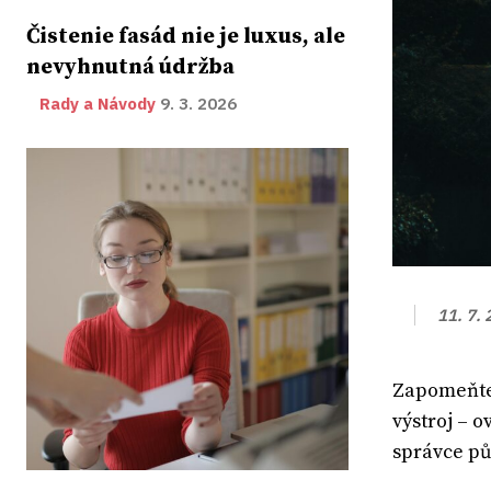
Čistenie fasád nie je luxus, ale
nevyhnutná údržba
Rady a Návody
9. 3. 2026
11. 7.
Zapomeňte 
výstroj – 
správce půj