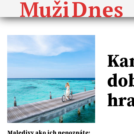
Dnes
Muži
Kam
do
hr
Maledivy ako ich nepoznáte: