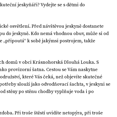
kuteční jeskyňáři? Vydejte se s dětmi do
cké osvětlení. Před návštěvou jeskyně dostanete
stupu do jeskyně. Kdo nemá vhodnou obuv, může si od
ce „připoutá“ k sobě jakýmsi postrojem, takže
ních domů v obci Krásnohorská Dlouhá Louka. S
jako provizorní šatna. Cestou se Vám naskytne
družství, které Vás čeká, než objevíte skutečné
potřeby slouží jako odvodňovací šachta, v jeskyni se
od stěny po stěnu chodby vyplňuje voda i po
doba. Při troše štěstí uvidíte netopýra, při troše