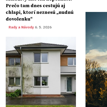
Prečo tam dnes cestujú aj
chlapi, ktorí neznesú „nudnú
dovolenku“
Rady a Návody
6. 5. 2026