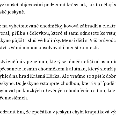
yzkoušet objevování podzemní krásy tak, jak to dělají s
ké jeskyně.
na vybetonované chodníčky, kovová zábradlí a elektri
overal, přilbu s čelovkou, které si sami odnesete ke v
kyně půjčit i slušivé holínky. Menší děti si Váš průvod
tví s Vámi mohou absolvovat i menší ratolesti.
tví začíná v penzionu, který se téměř neliší od ostat
e přesunete lesním chodníčkem k altánku, který slouží 
ýhled na hrad Krásná Hôrka. Ale vraťme se zpět k dobro
jeskyně. Do jeskyně vstoupíte chodbou, která v případě 
ybovat po kluzkých dřevěných chodníčcích a tam, kde 
přemostěních.
odradit tím, že zpočátku v jeskyni chybí krápníková výz