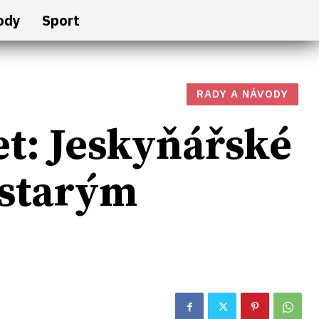
ody
Sport
RADY A NÁVODY
et: Jeskyňářské
 starým