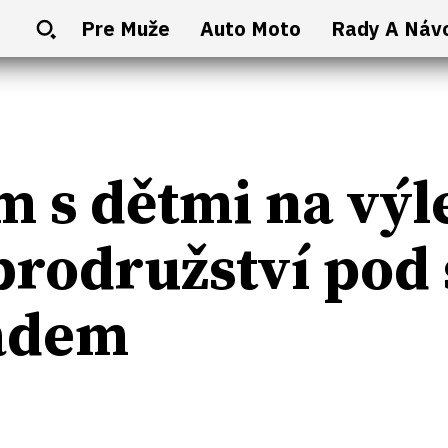
Pre Muže
Auto Moto
Rady A Náv
 s dětmi na výl
brodružství pod
adem