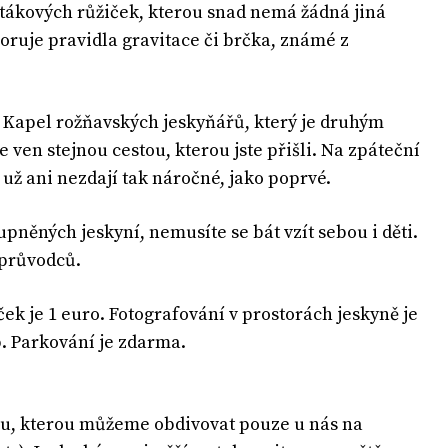
tákových růžiček, kterou snad nemá žádná jiná
noruje pravidla gravitace či brčka, známé z
– Kapel rožňavských jeskyňářů, který je druhým
 ven stejnou cestou, kterou jste přišli. Na zpáteční
už ani nezdají tak náročné, jako poprvé.
upněných jeskyní, nemusíte se bát vzít sebou i děti.
 průvodců.
ek je 1 euro. Fotografování v prostorách jeskyně je
b. Parkování je zdarma.
tou, kterou můžeme obdivovat pouze u nás na