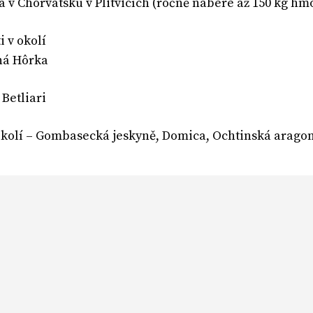
a v Chorvatsku v Plitvicích (ročně nabere až 150 kg hm
i v okolí
ná Hôrka
Betliari
okolí – Gombasecká jeskyně, Domica, Ochtinská aragon