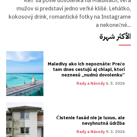
Keď sa povie dovolenka na Maldivách, veľa
mužov si predstaví jedno veľké klišé. Lehátko,
kokosový drink, romantické fotky na Instagrame
a nekonečné...
الأكثر شهرة
Maledivy ako ich nepoznáte: Prečo
tam dnes cestujú aj chlapi, ktorí
neznesú „nudnú dovolenku“
Rady a Návody
6. 5. 2026
Čistenie fasád nie je luxus, ale
nevyhnutná údržba
Rady a Návody
9. 3. 2026