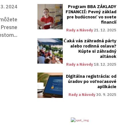
Program BBA ZÁKLADY
 3. 2024
FINANCIÍ: Pevný základ
pre budúcnosť vo svete
a môžete
financií
. Presne
Rady a Návody
21. 12. 2025
stom...
Čaká vás záhradná párty
alebo rodinná oslava?
Kúpte si záhradný
altánok
Rady a Návody
18. 12. 2025
Digitálna registrácia: od
úradov po voľnočasové
aplikácie
Rady a Návody
30. 9. 2025