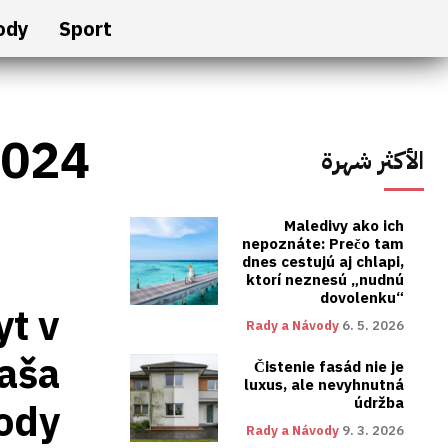
ody
Sport
2024
الأكثر شهرة
Maledivy ako ich
nepoznáte: Prečo tam
dnes cestujú aj chlapi,
ktorí neznesú „nudnú
dovolenku“
yt v
Rady a Návody
6. 5. 2026
Vaša
Čistenie fasád nie je
luxus, ale nevyhnutná
údržba
hody
Rady a Návody
9. 3. 2026