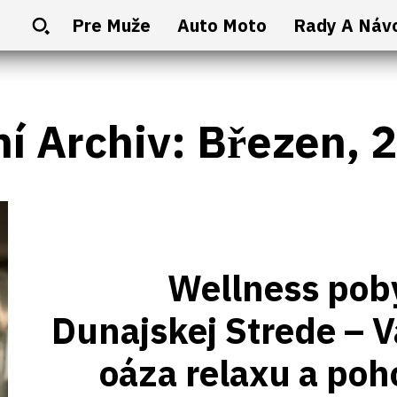
Pre Muže
Auto Moto
Rady A Náv
ní Archiv: Březen, 
Wellness pob
Dunajskej Strede – 
oáza relaxu a po