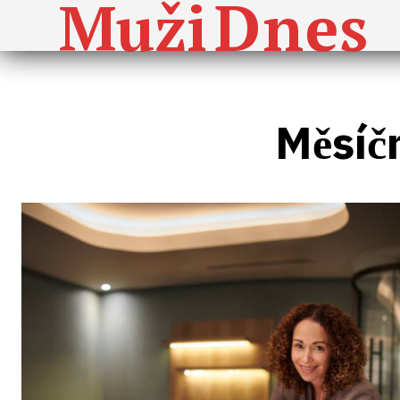
Dnes
Muži
Měsíč